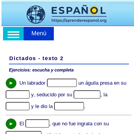
Menú
Dictados - texto 2
Ejercicios: escucha y completa
►
Un labrador
un águila presa en su
y, seducido por su
, la
y le dio la
.
►
El
, que no fue ingrata con su