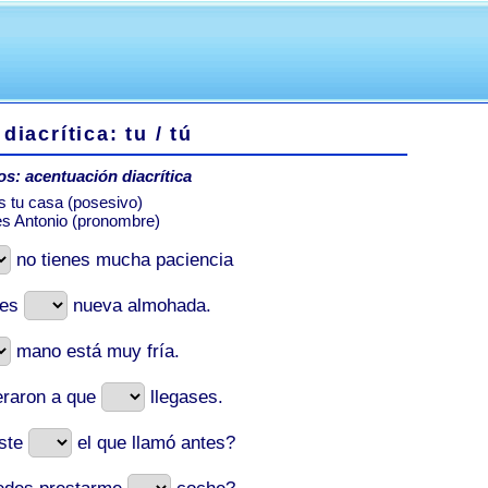
 diacrítica: tu / tú
os: acentuación diacrítica
s tu casa (posesivo)
es Antonio (pronombre)
no tienes mucha paciencia
 es
nueva almohada.
mano está muy fría.
eraron a que
llegases.
iste
el que llamó antes?