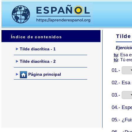
Tilde
Índice de contenidos
Ejercici
Tilde diacrítica - 1
tu
: Esa e
tú
: Tú er
Tilde diacrítica - 2
01.-
Página principal
02.- Esa
03.-
04.- Esp
05.- ¿Fu