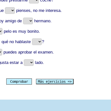
edes prestarme
coche?
que
pienses, no me interesa.
soy amigo de
hermano.
pelo es muy bonito.
r qué no hablaste
?
puedes aprobar el examen.
gusta estar a
lado.
Comprobar
Más ejercicios =>