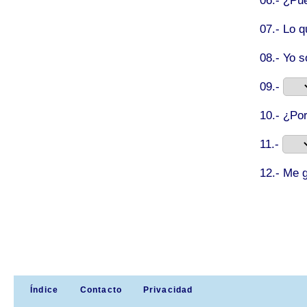
06.- ¿Pu
07.- Lo 
08.- Yo 
09.-
10.- ¿Po
11.-
12.- Me 
Índice
Contacto
Privacidad