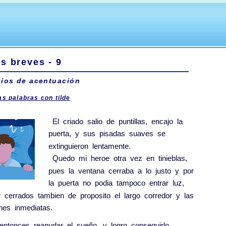
s breves - 9
cios de acentuación
as palabras con tilde
El
criado
salio
de
puntillas
,
encajo
la
puerta
,
y
sus
pisadas
suaves
se
extinguieron
lentamente
.
Quedo
mi
heroe
otra
vez
en
tinieblas
,
pues
la
ventana
cerraba
a
lo
justo
y
por
la
puerta
no
podia
tampoco
entrar
luz
,
r
cerrados
tambien
de
proposito
el
largo
corredor
y
las
ones
inmediatas
.
entonces
reanudar
el
sueño
,
y
logro
conseguirlo
,