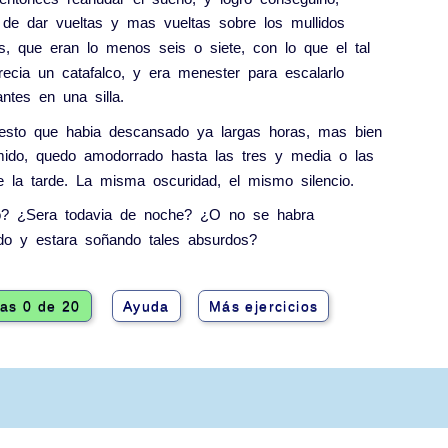
de
dar
vueltas
y
mas
vueltas
sobre
los
mullidos
s
,
que
eran
lo
menos
seis
o
siete
,
con
lo
que
el
tal
recia
un
catafalco
,
y
era
menester
para
escalarlo
antes
en
una
silla
.
esto
que
habia
descansado
ya
largas
horas
,
mas
bien
mido
,
quedo
amodorrado
hasta
las
tres
y
media
o
las
e
la
tarde
.
La
misma
oscuridad
,
el
mismo
silencio
.
o
?
¿
Sera
todavia
de
noche
?
¿
O
no
se
habra
do
y
estara
soñando
tales
absurdos
?
as 0 de 20
Ayuda
Más ejercicios