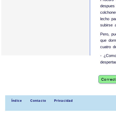
despues
colchone
lecho
pa
subirse
Pero
,
pu
que
dor
cuatro
d
-
¿
Com
desperta
Correct
Índice
Contacto
Privacidad