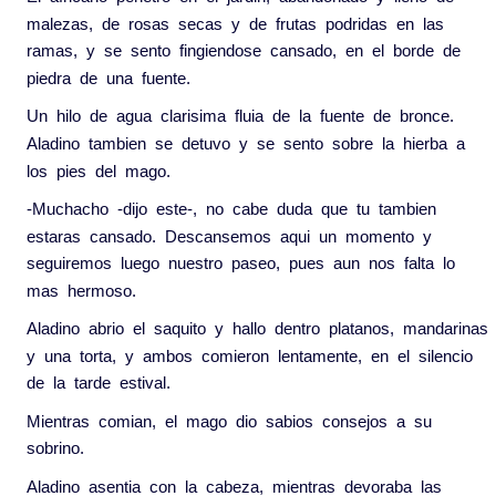
malezas
,
de
rosas
secas
y
de
frutas
podridas
en
las
ramas
,
y
se
sento
fingiendose
cansado
,
en
el
borde
de
piedra
de
una
fuente
.
Un
hilo
de
agua
clarisima
fluia
de
la
fuente
de
bronce
.
Aladino
tambien
se
detuvo
y
se
sento
sobre
la
hierba
a
los
pies
del
mago
.
-Muchacho
-dijo
este-
,
no
cabe
duda
que
tu
tambien
estaras
cansado
.
Descansemos
aqui
un
momento
y
seguiremos
luego
nuestro
paseo
,
pues
aun
nos
falta
lo
mas
hermoso
.
Aladino
abrio
el
saquito
y
hallo
dentro
platanos
,
mandarinas
y
una
torta
,
y
ambos
comieron
lentamente
,
en
el
silencio
de
la
tarde
estival
.
Mientras
comian
,
el
mago
dio
sabios
consejos
a
su
sobrino
.
Aladino
asentia
con
la
cabeza
,
mientras
devoraba
las