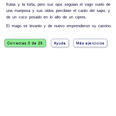
frutas
y
la
torta
,
pero
sus
ojos
seguian
el
vago
vuelo
de
una
mariposa
y
sus
oidos
percibian
el
canto
del
sapo
,
y
de
un
cuco
posado
en
lo
alto
de
un
cipres
.
El
mago
se
levanto
y
de
nuevo
emprendieron
su
camino
.
Correctas 0 de 25
Ayuda
Más ejercicios