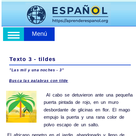
Menú
Texto 3 - tildes
"Las mil y una noches - 3"
Busca las palabras con tilde
Al
cabo
se
detuvieron
ante
una
pequeña
puerta
pintada
de
rojo
,
en
un
muro
desbordante
de
glicinas
en
flor
.
El
mago
empujo
la
puerta
y
una
rana
color
de
polvo
escapo
de
un
salto
.
El
africano
penetro
en
el
jardin
,
abandonado
y
lleno
de