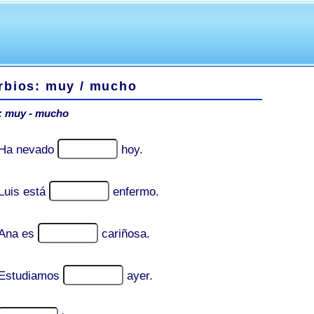
rbios: muy / mucho
: muy - mucho
Ha nevado
hoy.
Luis está
enfermo.
Ana es
cariñosa.
Estudiamos
ayer.