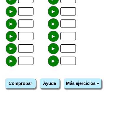
►
►
►
►
►
►
►
►
►
►
Comprobar
Ayuda
Más ejercicios »