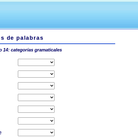
es de palabras
io 14: categorías gramaticales
e