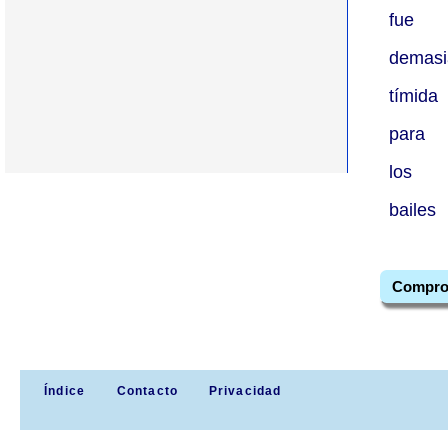
fue
demasi
tímida
para
los
bailes
Compro
Índice
Contacto
Privacidad