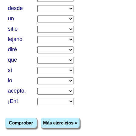
desde
un
sitio
lejano
diré
que
sí
lo
acepto.
¡Eh!
Comprobar
Más ejercicios »