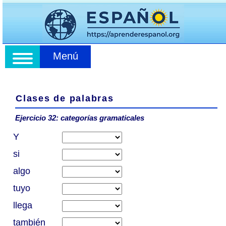
Menú
Clases de palabras
Ejercicio 32: categorías gramaticales
Y
si
algo
tuyo
llega
también