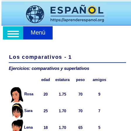
Menú
Los comparativos - 1
Ejercicios: comparativos y superlativos
edad
estatura
peso
amigos
Rosa
20
1.75
70
9
Sara
25
1.70
70
7
Lena
18
1.70
65
5