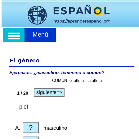
Menú
El género
Ejercicios: ¿masculino, femenino o común?
COMÚN: el atleta - la atleta
siguiente=>
1 / 20
piel
?
masculino