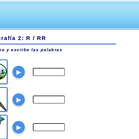
rafía 2: R / RR
a y escribe las palabras
▶
▶
▶