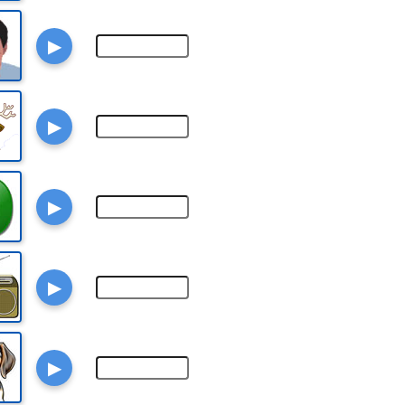
▶
▶
▶
▶
▶