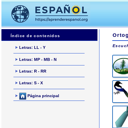
Ortog
Índice de contenidos
Escuch
Letras: LL - Y
Letras: MP - MB - N
Letras: R - RR
Letras: S - X
Página principal