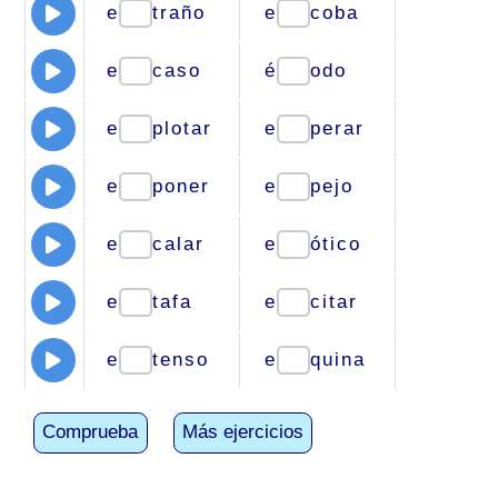
e
traño
e
coba
e
caso
é
odo
e
plotar
e
perar
e
poner
e
pejo
e
calar
e
ótico
e
tafa
e
citar
e
tenso
e
quina
Comprueba
Más ejercicios