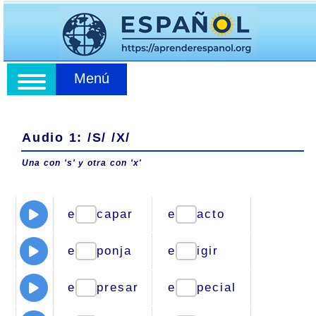
Menú
Audio 1: /S/ /X/
Una con 's' y otra con 'x'
e
capar
e
acto
e
ponja
e
igir
e
presar
e
pecial