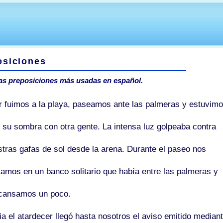
osiciones
as preposiciones más usadas en español.
r fuimos
a
la playa, paseamos
ante
las palmeras y estuvim
su sombra
con
otra gente. La intensa luz golpeaba
contra
stras gafas
de
sol
desde
la arena.
Durante
el paseo nos
tamos
en
un banco solitario que había
entre
las palmeras y
cansamos un poco.
ia
el atardecer llegó
hasta
nosotros el aviso emitido
mediant