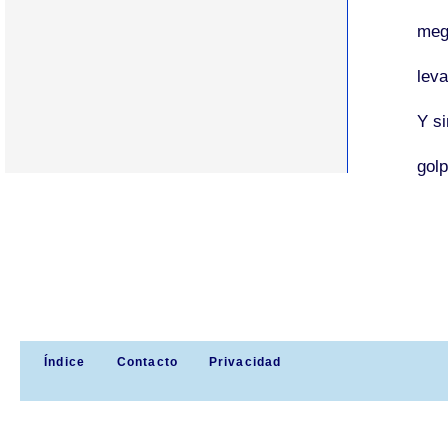
meg
lev
Y
si
gol
Índice
Contacto
Privacidad