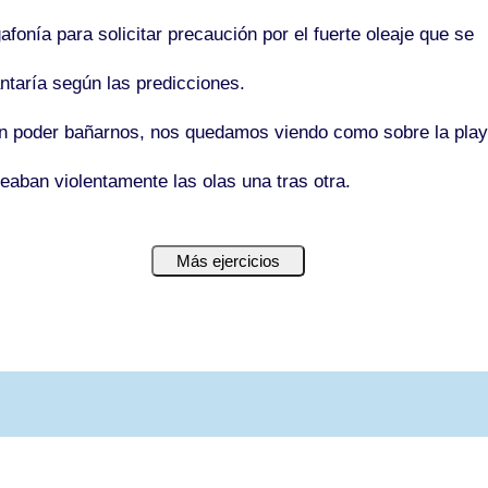
afonía
para
solicitar precaución
por
el fuerte oleaje que se
antaría
según
las predicciones.
n
poder bañarnos, nos quedamos viendo como
sobre
la pla
peaban violentamente las olas una
tras
otra.
Más ejercicios