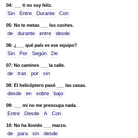
04: ___ ti no soy feliz.
Sin
Entre
Durante
Con
05: No te metas ___ los coches.
de
durante
entre
desde
06: ¿___ qué país es ese equipo?
Sin
Por
Según
De
07: No camines ___ la calle.
de
tras
por
sin
08: El helicóptero pasó ___ las casas.
desde
en
sobre
bajo
09: ___ mi no me preocupa nada.
Entre
Desde
A
Con
10: No ha llovido ___ marzo.
de
para
sin
desde