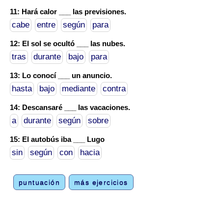
11: Hará calor ___ las previsiones.
cabe
entre
según
para
12: El sol se ocultó ___ las nubes.
tras
durante
bajo
para
13: Lo conocí ___ un anuncio.
hasta
bajo
mediante
contra
14: Descansaré ___ las vacaciones.
a
durante
según
sobre
15: El autobús iba ___ Lugo
sin
según
con
hacia
puntuación
más ejercicios