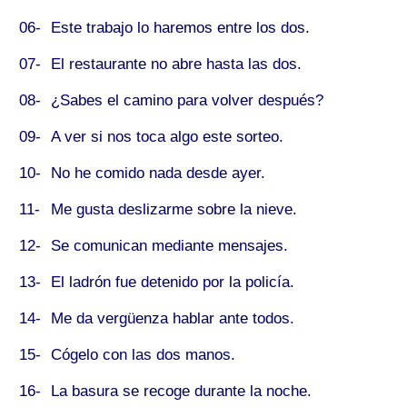
06-
Este trabajo lo haremos
entre
los dos.
07-
El restaurante no abre
hasta
las dos.
08-
¿Sabes el camino
para
volver después?
09-
A
ver si nos toca algo este sorteo.
10-
No he comido nada
desde
ayer.
11-
Me gusta deslizarme
sobre
la nieve.
12-
Se comunican
mediante
mensajes.
13-
El ladrón fue detenido
por
la policía.
14-
Me da vergüenza hablar
ante
todos.
15-
Cógelo
con
las dos manos.
16-
La basura se recoge
durante
la noche.