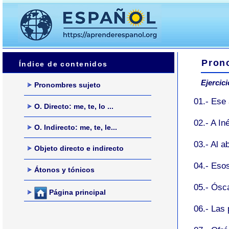
Pron
Índice de contenidos
Ejercici
Pronombres sujeto
01.- Ese 
O. Directo: me, te, lo ...
02.- A In
O. Indirecto: me, te, le...
03.- Al a
Objeto directo e indirecto
04.- Eso
Átonos y tónicos
05.- Ósc
Página principal
06.- Las 