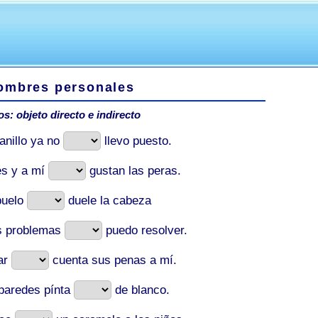
ombres personales
os: objeto directo e indirecto
anillo ya no
llevo puesto.
és y a mí
gustan las peras.
buelo
duele la cabeza
s problemas
puedo resolver.
ar
cuenta sus penas a mí.
paredes pínta
de blanco.