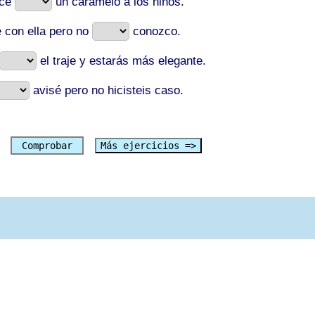
éce
un caramelo a los niños.
é con ella pero no
conozco.
el traje y estarás más elegante.
avisé pero no hicisteis caso.
Comprobar
Más ejercicios =>