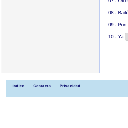
07.- Ofr
08.- Bail
09.- Pon
10.- Ya
Índice
Contacto
Privacidad