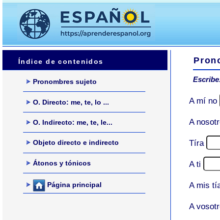
Pron
Índice de contenidos
Escribe
Pronombres sujeto
A mí no
O. Directo: me, te, lo ...
A nosot
O. Indirecto: me, te, le...
Tíra
Objeto directo e indirecto
Átonos y tónicos
A ti
A mis t
Página principal
A vosot