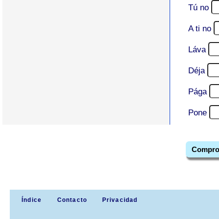
Tú no
A ti no
Láva
Déja
Pága
Pone
Compro
Índice
Contacto
Privacidad