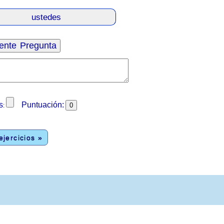
s
Puntuación:
:
jercicios »