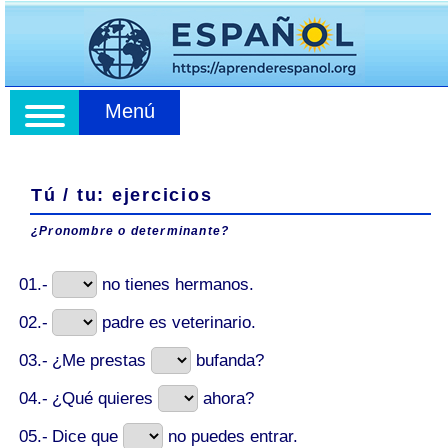
Menú
Tú / tu: ejercicios
¿Pronombre o determinante?
01.-
no tienes hermanos.
02.-
padre es veterinario.
03.-
¿Me prestas
bufanda?
04.-
¿Qué quieres
ahora?
05.-
Dice que
no puedes entrar.