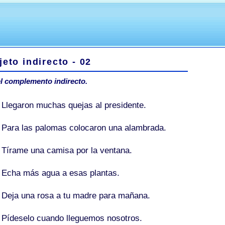
jeto indirecto - 02
l complemento indirecto.
- Llegaron muchas quejas
al presidente
.
-
Para las palomas
colocaron una alambrada.
 Tíra
me
una camisa por la ventana.
- Echa más agua
a esas plantas
.
- Deja una rosa
a tu madre
para mañana.
 Píde
se
lo cuando lleguemos nosotros.