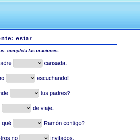
nte: estar
ios: completa las oraciones.
madre
cansada.
 no
escuchando!
ónde
tus padres?
s
de viaje.
r qué
Ramón contigo?
otros no
invitados.