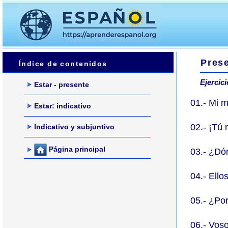
Prese
Índice de contenidos
Ejercic
Estar - presente
01.- Mi 
Estar: indicativo
02.- ¡Tú
Indicativo y subjuntivo
Página principal
03.- ¿D
04.- Ello
05.- ¿Po
06.- Vos