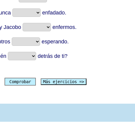
nunca
enfadado.
 y Jacobo
enfermos.
otros
esperando.
ién
detrás de ti?
Comprobar
Más ejercicios =>