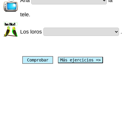
Ana
la
tele.
Los loros
.
Comprobar
Más ejercicios =>