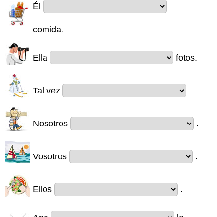
Él
comida.
Ella
fotos.
Tal vez
.
Nosotros
.
Vosotros
.
Ellos
.