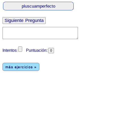
Intentos
Puntuación:
:
más ejercicios »