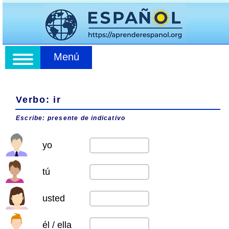
Menú
Verbo: ir
Escribe: presente de indicativo
yo
tú
usted
él / ella