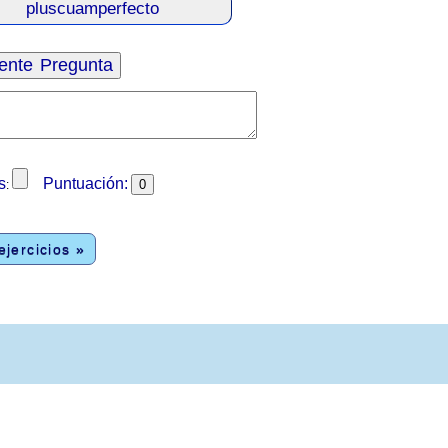
s
Puntuación:
:
jercicios »