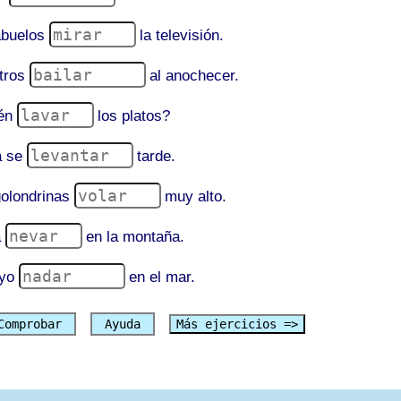
abuelos
la televisión.
otros
al anochecer.
ién
los platos?
ía se
tarde.
golondrinas
muy alto.
a
en la montaña.
 yo
en el mar.
omprobar
Ayuda
Más ejercicios =>