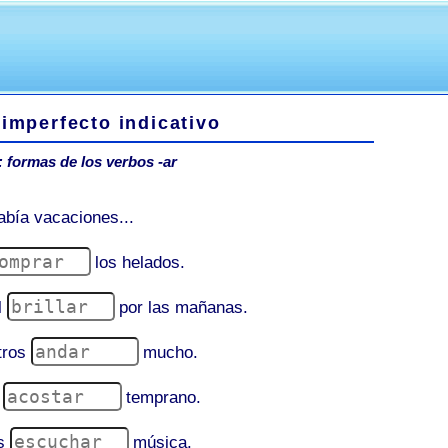
 imperfecto indicativo
: formas de los verbos -ar
bía vacaciones...
los helados.
l
por las mañanas.
tros
mucho.
e
temprano.
ús
música.