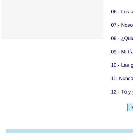
06.- Los 
07.- Nos
08.- ¿Qu
09.- Mi t
10.- Las 
11. Nunc
12.- Tú y
C