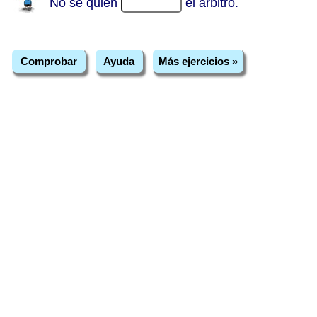
No sé quién
el árbitro.
Comprobar
Ayuda
Más ejercicios »