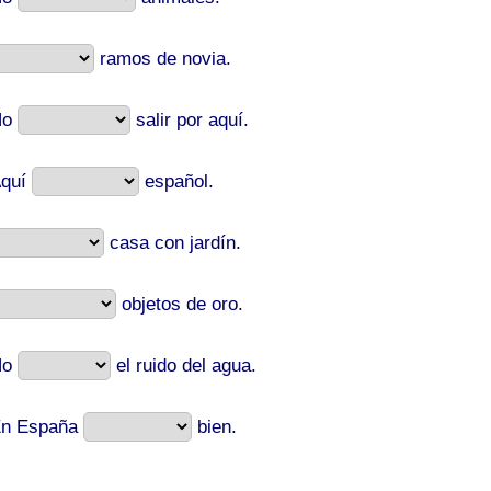
ramos de novia.
No
salir por aquí.
quí
español.
casa con jardín.
objetos de oro.
No
el ruido del agua.
n España
bien.