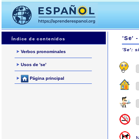
'Se' 
Índice de contenidos
'Se': s
Verbos pronominales
Usos de 'se'
Página principal