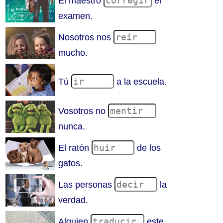
El maestro
el
examen.
Nosotros nos
mucho.
Tú
a la escuela.
Vosotros no
nunca.
El ratón
de los
gatos.
Las personas
la
verdad.
Alguien
este