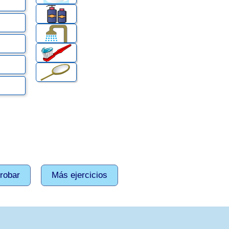
robar
Más ejercicios