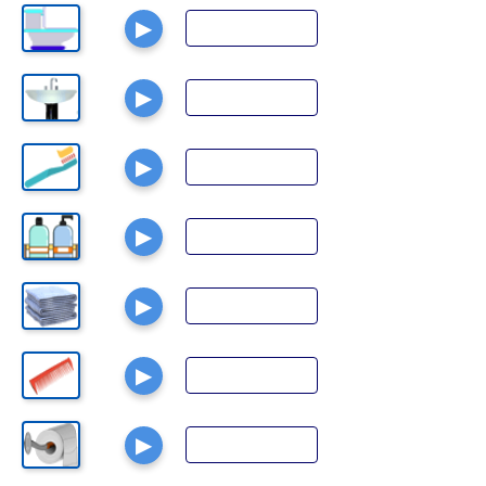
▶
▶
▶
▶
▶
▶
▶