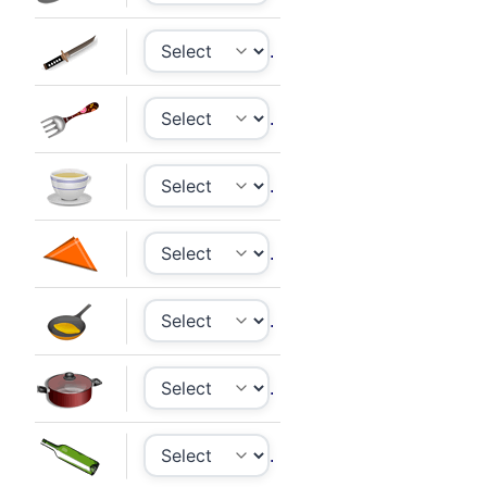
.
.
.
.
.
.
.