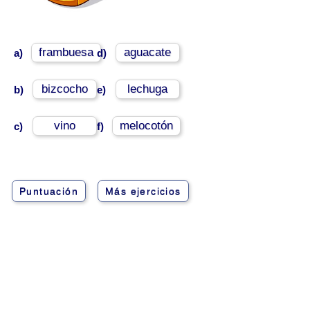
frambuesa
aguacate
a)
d)
bizcocho
lechuga
b)
e)
vino
melocotón
c)
f)
Puntuación
Más ejercicios