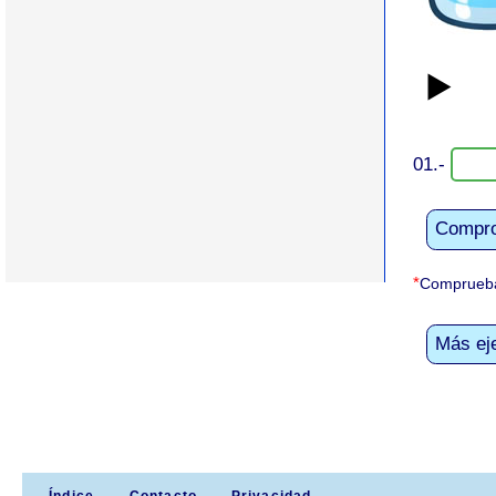
▶️
01.-
Compr
*
Comprueba 
Más eje