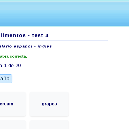
limentos - test 4
lario español - inglés
labra correcta.
a 1 de 20
taña
cream
grapes