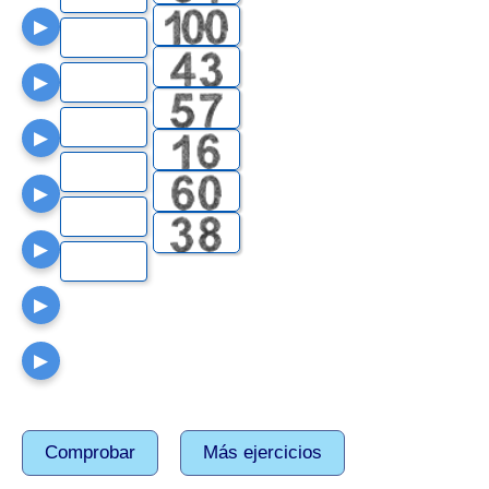
▶
▶
▶
▶
▶
▶
▶
Comprobar
Más ejercicios