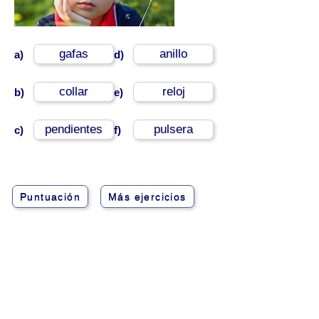
gafas
anillo
a)
d)
collar
reloj
b)
e)
pendientes
pulsera
c)
f)
Puntuación
Más ejercicios