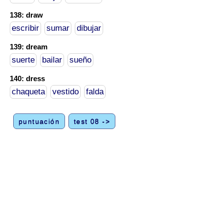
138: draw
escribir
sumar
dibujar
139: dream
suerte
bailar
sueño
140: dress
chaqueta
vestido
falda
puntuación
test 08 ->