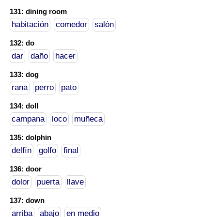
131: dining room
habitación
comedor
salón
132: do
dar
daño
hacer
133: dog
rana
perro
pato
134: doll
campana
loco
muñeca
135: dolphin
delfín
golfo
final
136: door
dolor
puerta
llave
137: down
arriba
abajo
en medio