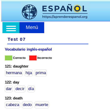
Menú
Test 07
Vocabulario inglés-español
Correcto
Incorrecto
121: daughter
hermana
hija
prima
122: day
dar
decir
día
123: death
cabeza
dedo
muerte