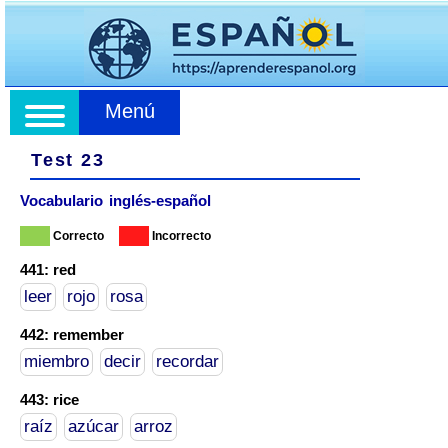
Menú
Test 23
Vocabulario inglés-español
Correcto
Incorrecto
441: red
leer
rojo
rosa
442: remember
miembro
decir
recordar
443: rice
raíz
azúcar
arroz