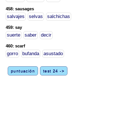
458: sausages
salvajes
selvas
salchichas
459: say
suerte
saber
decir
460: scarf
gorro
bufanda
asustado
puntuación
test 24 ->