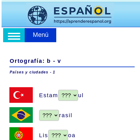
Menú
Ortografía: b - v
Países y ciudades - 1
Estam
ul
rasil
Lis
oa