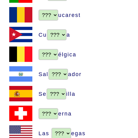
ucarest
Cu
a
élgica
Sal
ador
Se
illa
erna
Las
egas