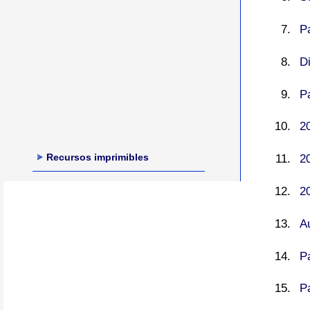
Pa
Di
P
2
Recursos imprimibles
2
2
A
P
P