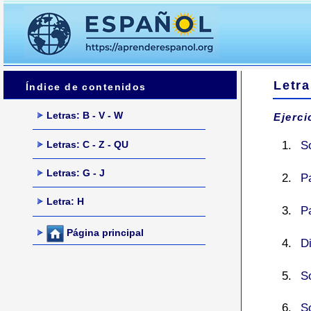
Letra
Índice de contenidos
Letras: B - V - W
Ejerci
Letras: C - Z - QU
So
Letras: G - J
P
Letra: H
P
Página principal
D
So
So