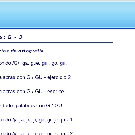
s: G - J
cios de ortografía
nido /G/: ga, gue, gui, go, gu.
alabras con G / GU - ejercicio 2
alabras con G / GU - escribe
ictado: palabras con G / GU
nido /j/: ja, je, ji, ge, gi, jo, ju - 1
nido /j/: ja, je, ji, ge, gi, jo, ju - 2