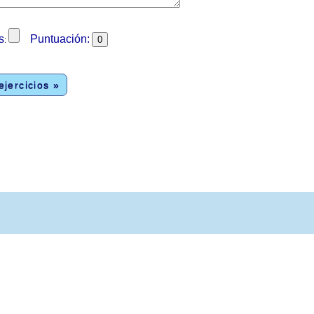
s
Puntuación:
:
jercicios »