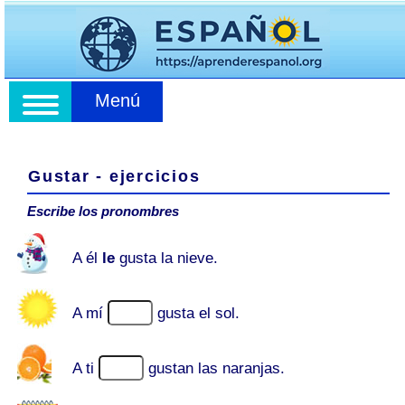
Menú
Gustar - ejercicios
Escribe los pronombres
A él
le
gusta la nieve.
A mí
gusta el sol.
A ti
gustan las naranjas.