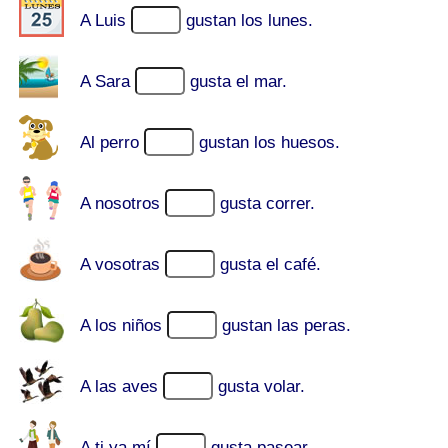
A Luis
gustan los lunes.
A Sara
gusta el mar.
Al perro
gustan los huesos.
A nosotros
gusta correr.
A vosotras
gusta el café.
A los niños
gustan las peras.
A las aves
gusta volar.
A ti ya mí
gusta pasear.