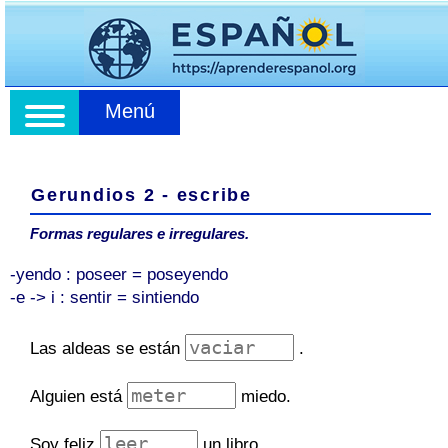
Menú
Gerundios 2 - escribe
Formas regulares e irregulares.
-yendo : poseer = poseyendo
-e -> i : sentir = sintiendo
Las aldeas se están
.
Alguien está
miedo.
Soy feliz
un libro.