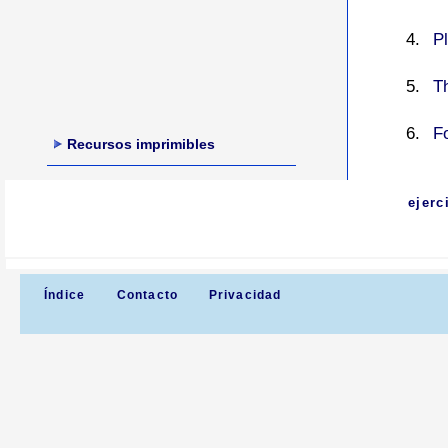
P
T
F
Recursos imprimibles
ejerc
Índice
Contacto
Privacidad