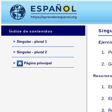
Singu
Índice de contenidos
Singular - plural 1
Ejerci
Singular - plural 2
P
Página principal
G
Recursos
El
E
Re