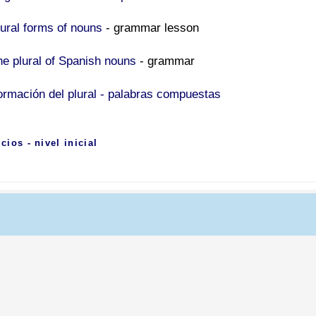
lural forms of nouns
- grammar lesson
he plural of Spanish nouns
- grammar
ormación del plural - palabras compuestas
icios - nivel inicial