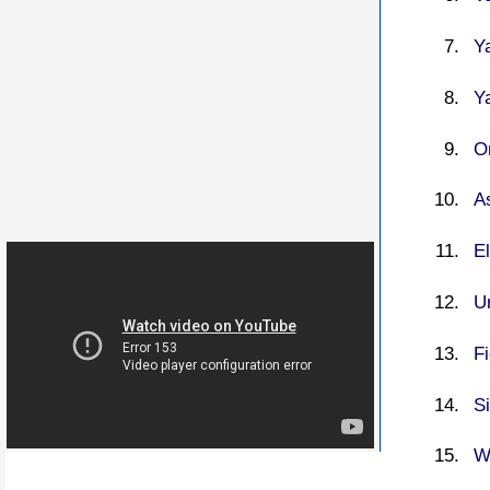
Y
Y
O
A
E
Un
F
Si
W