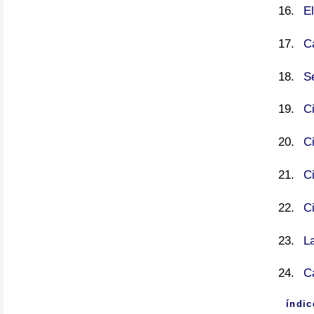
El
C
S
C
C
C
C
L
C
índic