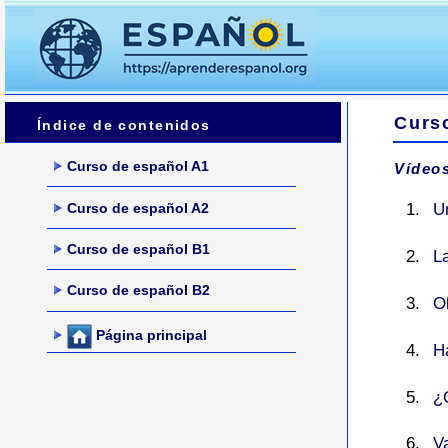
Curs
Índice de contenidos
Curso de español A1
Vídeos
Curso de español A2
U
Curso de español B1
L
Curso de español B2
O
Página principal
H
¿
V