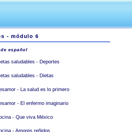
os - módulo 6
 de español
ietas saludables - Deportes
ietas saludables - Dietas
esamor - La salud es lo primero
esamor - El enfermo imaginario
ocina - Que viva México
ocina - Amores reñidos