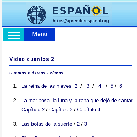
Menú
Vídeo cuentos 2
Cuentos clásicos - vídeos
La reina de las nieves
2
/
3
/
4
/
5
/
6
La mariposa, la luna y la rana que dejó de cantar.
Capítulo 2
/
Capítulo 3
/
Capítulo 4
Las botas de la suerte
/
2
/
3