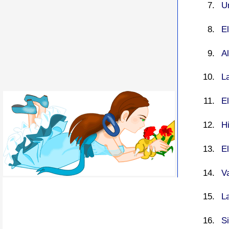
U
E
A
L
E
H
El
Va
L
S