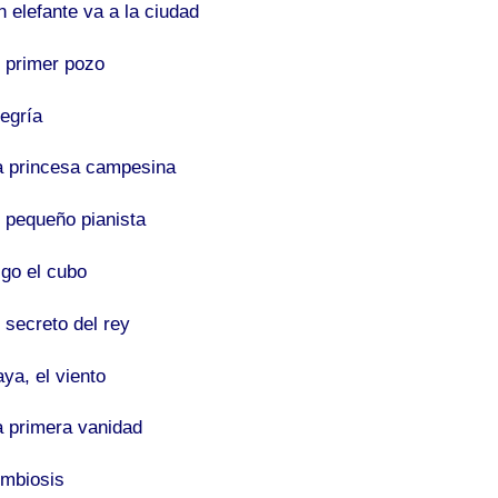
n elefante va a la ciudad
l primer pozo
legría
a princesa campesina
l pequeño pianista
igo el cubo
 secreto del rey
ya, el viento
a primera vanidad
imbiosis