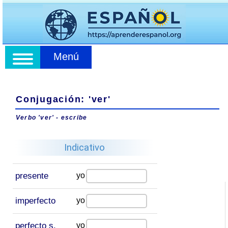
Menú
Conjugación: 'ver'
Verbo 'ver' - escribe
Indicativo
presente
yo
imperfecto
yo
perfecto s.
yo